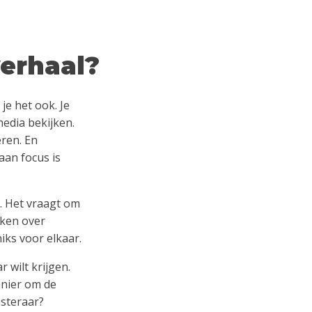
verhaal?
 je het ook. Je
media bekijken.
eren. En
aan focus is
t. Het vraagt om
eken over
iks voor elkaar.
 wilt krijgen.
anier om de
isteraar?