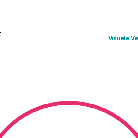
k
Visuele V