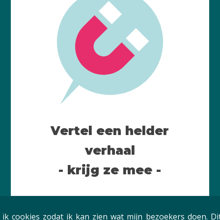
Vertel een helder
verhaal
- krijg ze mee -
Gratis? Dat wil ik!
 ik cookies zodat ik kan zien wat mijn bezoekers doen. Dit