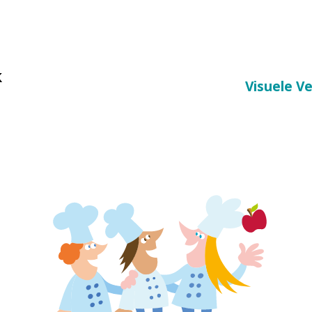
k
Visuele V